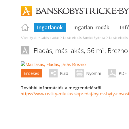
Ingatlanok
Ingatlan irodák
Inf
>
>
>
AReality.sk
Lakás eladás
Lakás eladás Banská Bystrica
Lakás eladás
Eladás, más lakás, 56 m
,
Brezno
2
Érdekes
Küld
Nyomni
PDF
További információk a megrendelésről