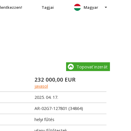
elentkezzen!
Tagjai
Magyar
Topovať inzerát
232 000,00
EUR
javasol
2025. 04. 17.
AR-02G7-127801 (34864)
helyi fűtés
vilany fűtőtestek