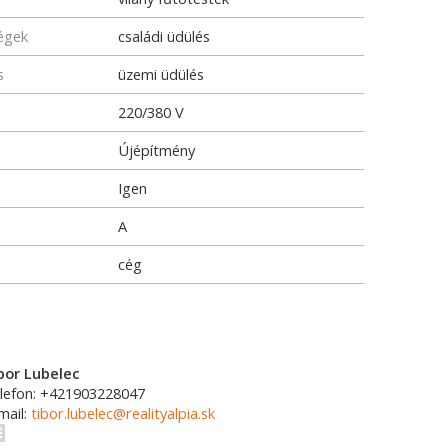
ségek
családi üdülés
s
üzemi üdülés
220/380 V
Újépítmény
Igen
A
cég
bor Lubelec
lefon: +421903228047
mail:
tibor.lubelec@realityalpia.sk