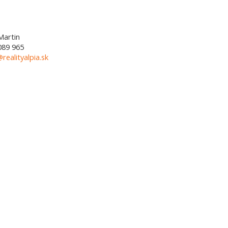
Martin
089 965
@realityalpia.sk