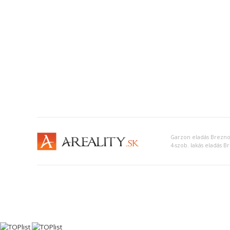
Garzon eladás Brezn
4-szob. lakás eladás B