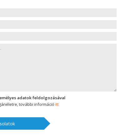
zemélyes adatok feldolgozásával
ánéletre, további információ
itt
solatok