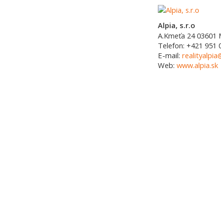
Alpia, s.r.o
A.Kmeťa 24
03601
Telefon:
+421 951 
E-mail:
realityalpia
Web:
www.alpia.sk