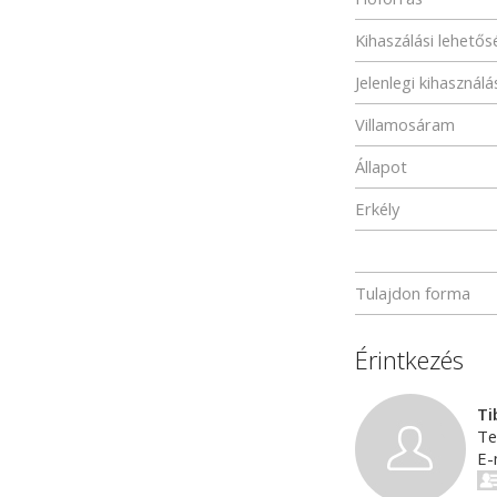
Kihaszálási lehető
Jelenlegi kihasználá
Villamosáram
Állapot
Erkély
Tulajdon forma
Érintkezés
Ti
Te
E-