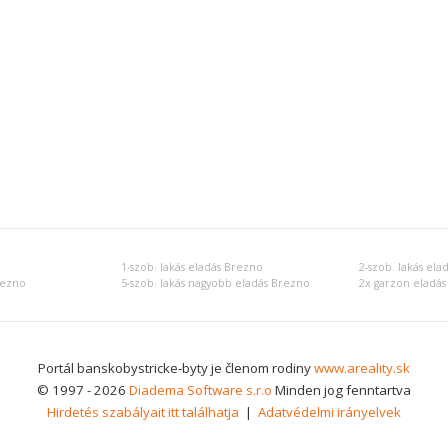
o
1-szob. lakás eladás Brezno
2-szob. lakás ela
rezno
5-szob. lakás nagyobb eladás Brezno
2x garzon eladá
Portál banskobystricke-byty je členom rodiny
www.areality.sk
© 1997 - 2026
Diadema Software s.r.o
Minden jog fenntartva
Hirdetés szabályait itt találhatja
|
Adatvédelmi irányelvek