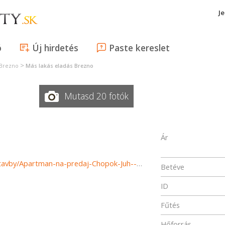
J
ó
Új hirdetés
Paste kereslet
>
 Brezno
Más lakás eladás Brezno
Mutasd 20 fotók
Ár
https://www.reality-mikulas.sk/predaj-bytov-byty-novostavby/Apartman-na-predaj-Chopok-Juh--Trangoska-Tale-Horna-Lehota-34864/?utm_source=areality&utm_medium=xml&utm_term=34864&utm_content=byt&utm_campaign=portaly
Betéve
ID
Fűtés
Hőforrás